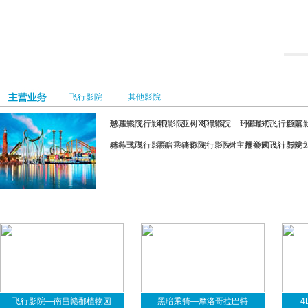
飞行影院
其他影院
悬挂式飞行影院
球幕影院
4D影院
亚树飞行影院
XD影院
环幕影院
推出式飞行影院
巨幕
骑行式飞行影院
球幕飞碟
黑暗乘骑影院
迷你飞行影院
亚树主题公园设计与规
推举式飞行影院
飞行影院—南昌赣鄱植物园
黑暗乘骑—摩洛哥拉巴特
4