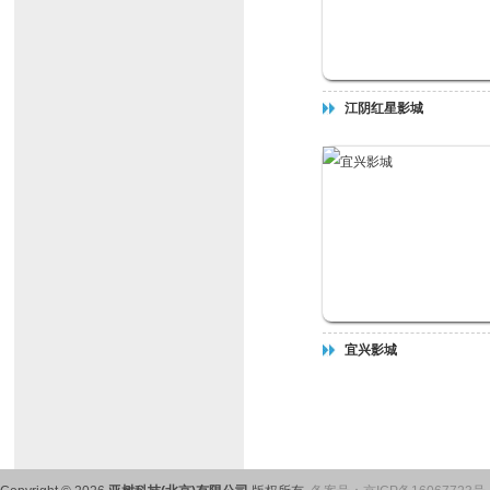
江阴红星影城
宜兴影城